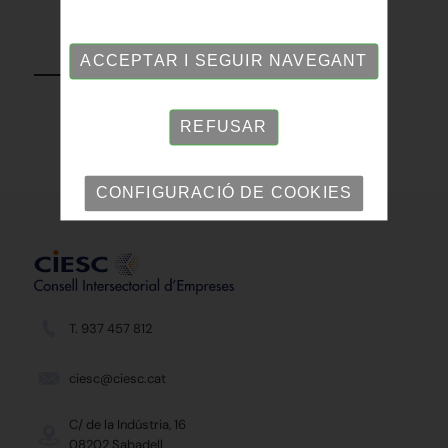
TORNAR
ACCEPTAR I SEGUIR NAVEGANT
REFUSAR
CONFIGURACIÓ DE COOKIES
T. 937 457 812
ciesc@ciesc.cat
C/ de la Indústria, 16
08202 Sabadell