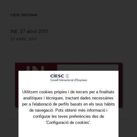
CIESC INFORMA
INE, 27 abril 2017
27 ABRIL 2017
Utilitzem cookies pròpies i de tercers per a finalitats
analítiques i tècniques, tractant dades necessàries
per a l'elaboració de perfils basats en els teus hàbits
de navegació. Pots obtenir més informació i
configurar les teves preferències des de
'Configuració de cookies'.