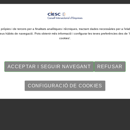
 pròpies i de tercers per a finalitats analítiques i tècniques, tractant dades necessàries per a l'ela
eus hàbits de navegació. Pots obtenir més informació i configurar les teves preferències des de 
cookies'.
ACCEPTAR I SEGUIR NAVEGANT
REFUSAR
CONFIGURACIÓ DE COOKIES