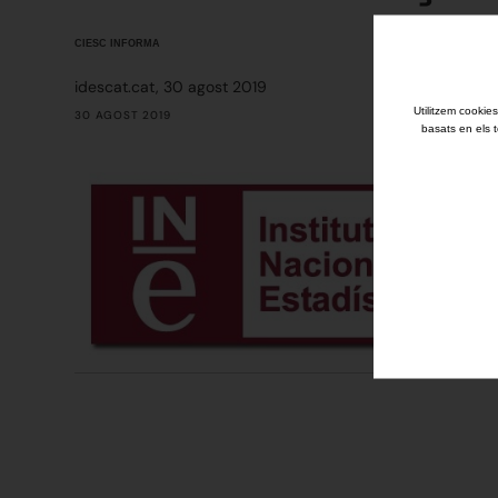
CIESC INFORMA
idescat.cat, 30 agost 2019
Utilitzem cookies
30 AGOST 2019
basats en els t