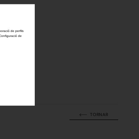
boració de perfils
'Configuració de
TORNAR