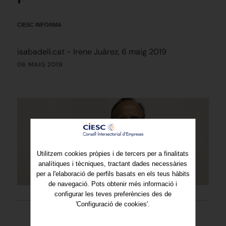
CIESC INFORMA
isabadell.cat - Irene Juárez, 6 maig 2019
06 MAIG 2019
Utilitzem cookies pròpies i de tercers per a finalitats
analítiques i tècniques, tractant dades necessàries
per a l'elaboració de perfils basats en els teus hàbits
de navegació. Pots obtenir més informació i
configurar les teves preferències des de
'Configuració de cookies'.