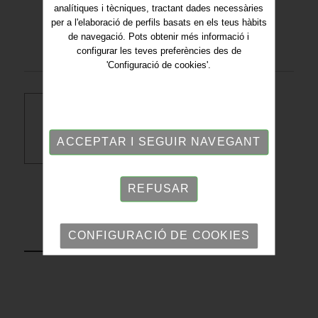
analítiques i tècniques, tractant dades necessàries
per a l'elaboració de perfils basats en els teus hàbits
de navegació. Pots obtenir més informació i
configurar les teves preferències des de
'Configuració de cookies'.
Descarregar PDF
ACCEPTAR I SEGUIR NAVEGANT
REFUSAR
TORNAR
CONFIGURACIÓ DE COOKIES