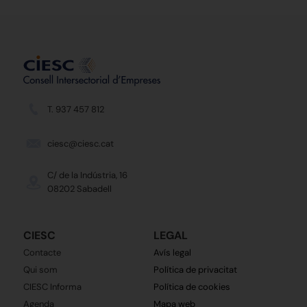
T. 937 457 812
ciesc@ciesc.cat
C/ de la Indústria, 16
08202 Sabadell
CIESC
LEGAL
Contacte
Avís legal
Qui som
Política de privacitat
CIESC Informa
Política de cookies
Agenda
Mapa web