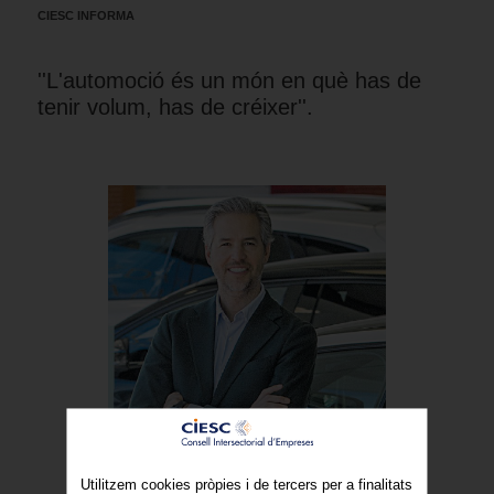
CIESC INFORMA
''L'automoció és un món en què has de
tenir volum, has de créixer''.
Utilitzem cookies pròpies i de tercers per a finalitats