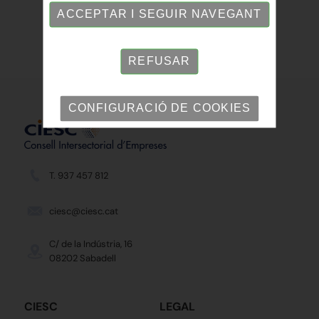
ACCEPTAR I SEGUIR NAVEGANT
REFUSAR
CONFIGURACIÓ DE COOKIES
T. 937 457 812
ciesc@ciesc.cat
C/ de la Indústria, 16
08202 Sabadell
CIESC
LEGAL