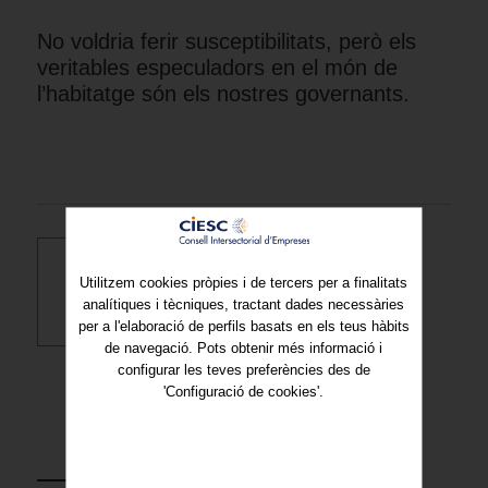
No voldria ferir susceptibilitats, però els
veritables especuladors en el món de
l’habitatge són els nostres governants.
Utilitzem cookies pròpies i de tercers per a finalitats
Descarregar PDF
analítiques i tècniques, tractant dades necessàries
per a l'elaboració de perfils basats en els teus hàbits
de navegació. Pots obtenir més informació i
configurar les teves preferències des de
'Configuració de cookies'.
TORNAR