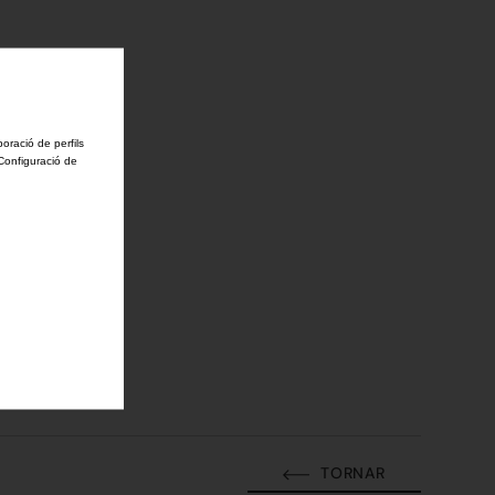
boració de perfils
'Configuració de
TORNAR