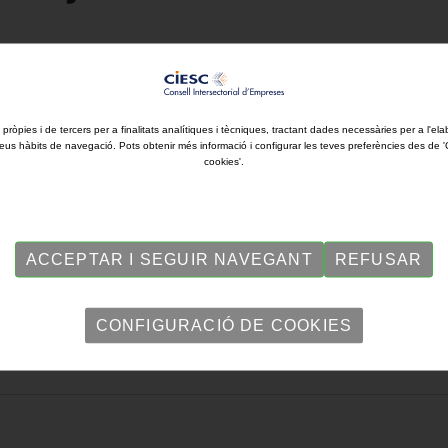
 d'oportunitats i la meritocràcia.
 pròpies i de tercers per a finalitats analítiques i tècniques, tractant dades necessàries per a l'ela
eus hàbits de navegació. Pots obtenir més informació i configurar les teves preferències des de 
cookies'.
ACCEPTAR I SEGUIR NAVEGANT
REFUSAR
CONFIGURACIÓ DE COOKIES