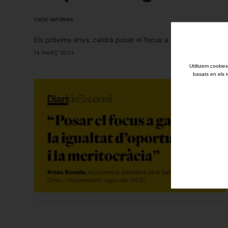
CIESC INFORMA
Els pròxims anys, caldrà posar el focus a garantir la igualtat
14 MARÇ 2024
Utilitzem cookies
basats en els t