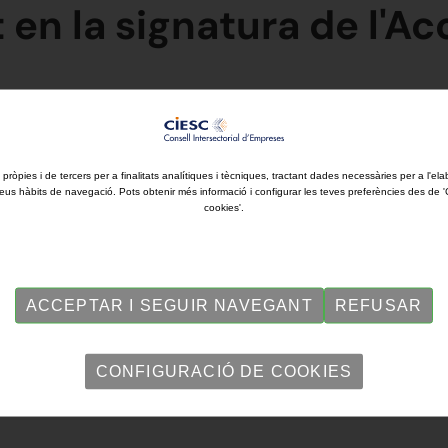
 en la signatura de l'Ac
a pionera, impulsada per les administracions i els principals agents del
 El propòsit és aplicar els principis de l'economia circular perquè la
alitat de vida. #FemSabadell
 pròpies i de tercers per a finalitats analítiques i tècniques, tractant dades necessàries per a l'ela
eus hàbits de navegació. Pots obtenir més informació i configurar les teves preferències des de 
cookies'.
ACCEPTAR I SEGUIR NAVEGANT
REFUSAR
CONFIGURACIÓ DE COOKIES