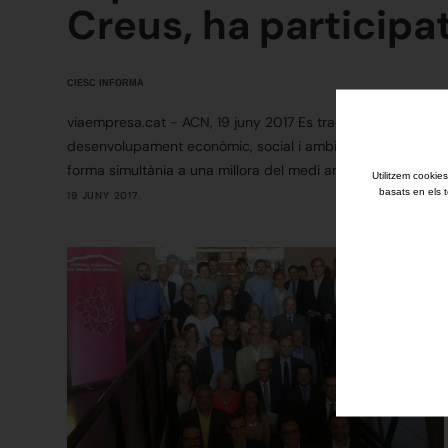
Creus, ha participat
CIESC INFORMA
viaempresa.cat - ACN, 19 juny 2017 Es tracta d'una iniciativ
desenvolupament econòmic, social i ambiental del territori.
forma simultània a una millora del medi ambient i de la qu
Utilitzem cookies
basats en els t
19 JUNY 2017