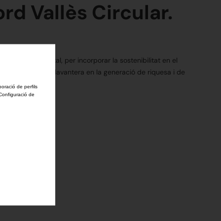
ord Vallès Circular.
 Vallès Occidental, per incorporar la sostenibilitat en el
 comarca sigui capdavantera en la generació de riquesa i de
boració de perfils
'Configuració de