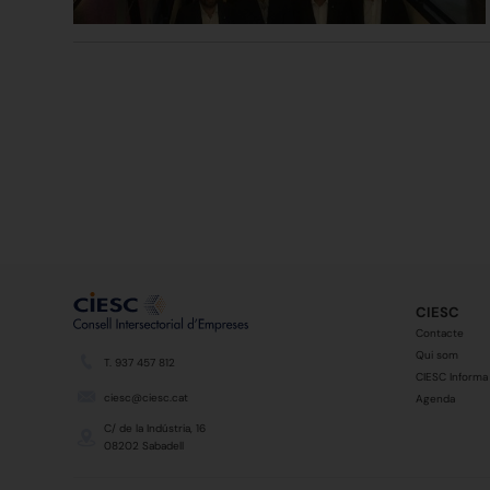
CIESC
Contacte
Qui som
T. 937 457 812
CIESC Informa
ciesc@ciesc.cat
Agenda
C/ de la Indústria, 16
08202 Sabadell