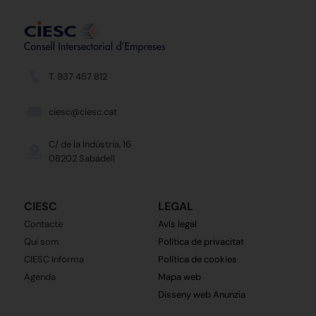
T. 937 457 812
ciesc@ciesc.cat
C/ de la Indústria, 16
08202 Sabadell
CIESC
LEGAL
Contacte
Avís legal
Qui som
Política de privacitat
CIESC Informa
Política de cookies
Agenda
Mapa web
Disseny web Anunzia