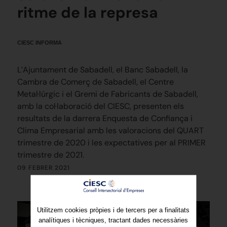
ritme de la represa
CIESC INFORMA
L’Ajuntament de Sabadell, el Banc Sabadell, la
Cambra de Comerç de Sabadell, el Centre
Metal·lúrgic i el Gremi de Fabricants de Sabadell,
amb la col·laboració del CIESC, presenten els
resultats de la darrera Enquesta de Confiança i
Clima Empresarial amb les valoracions del QUART
trimestre de 2020 i les expectatives per al PRIMER
trimestre de 2021.
09 FEBRER 2021
Utilitzem cookies pròpies i de tercers per a finalitats
analítiques i tècniques, tractant dades necessàries