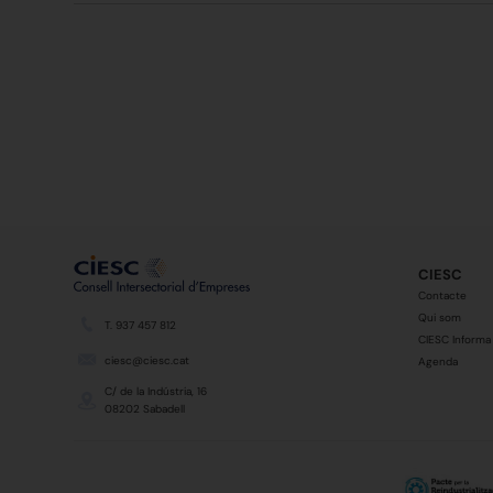
CIESC
Contacte
Qui som
T. 937 457 812
CIESC Informa
ciesc@ciesc.cat
Agenda
C/ de la Indústria, 16
08202 Sabadell