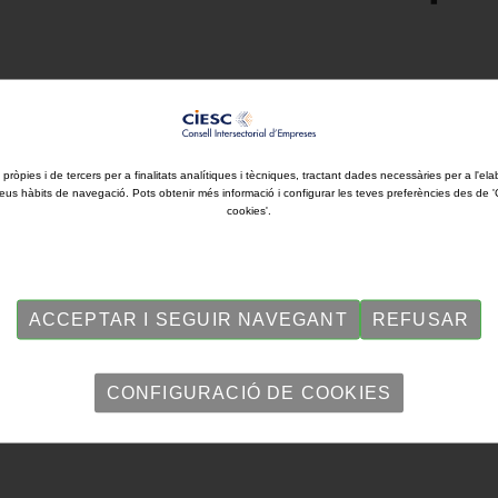
5 a 14:00 hores. Projecte TALENTFP
 pròpies i de tercers per a finalitats analítiques i tècniques, tractant dades necessàries per a l'ela
eus hàbits de navegació. Pots obtenir més informació i configurar les teves preferències des de 
cookies'.
ACCEPTAR I SEGUIR NAVEGANT
REFUSAR
CONFIGURACIÓ DE COOKIES