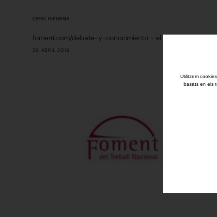
CIESC INFORMA
foment.com/debate-y-conocimiento - el 4 de maig de 11:4
28 ABRIL 2016
Utilitzem cookies
basats en els t