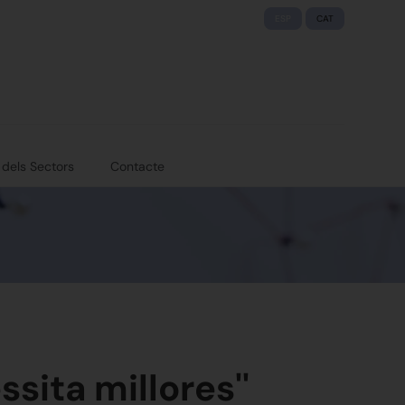
ESP
CAT
 dels Sectors
Contacte
sita millores''