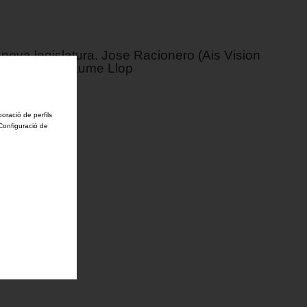
ova legislatura. Jose Racionero (Ais Vision
el relleu de Jaume Llop
boració de perfils
'Configuració de