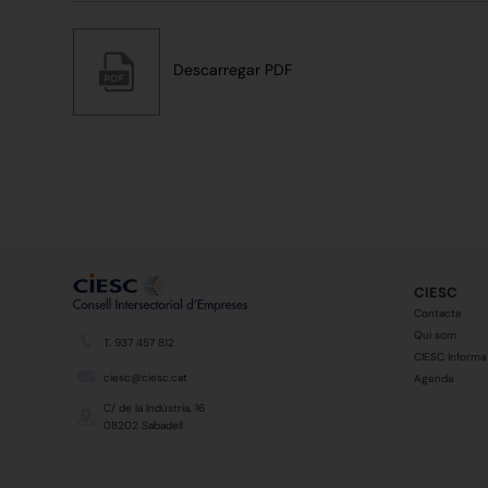
Descarregar PDF
CIESC
Contacte
Qui som
T. 937 457 812
CIESC Informa
ciesc@ciesc.cat
Agenda
C/ de la Indústria, 16
08202 Sabadell