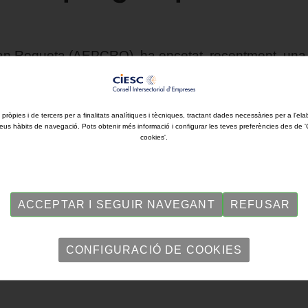
an Roqueta (AEPCRO), ha encetat, recentment, una n
anys el president de l'associació, després d'agafar 
 pròpies i de tercers per a finalitats analítiques i tècniques, tractant dades necessàries per a l'ela
eus hàbits de navegació. Pots obtenir més informació i configurar les teves preferències des de 
cookies'.
ACCEPTAR I SEGUIR NAVEGANT
REFUSAR
CONFIGURACIÓ DE COOKIES