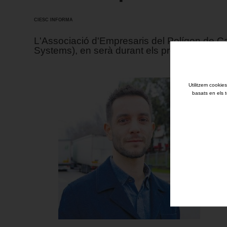
CIESC INFORMA
L'Associació d'Empresaris del Polígon de C
Systems), en serà durant els pròxims quatre 
Utilitzem cookies
basats en els t