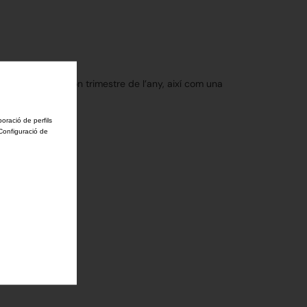
 de cara al segon trimestre de l’any, així com una
boració de perfils
'Configuració de