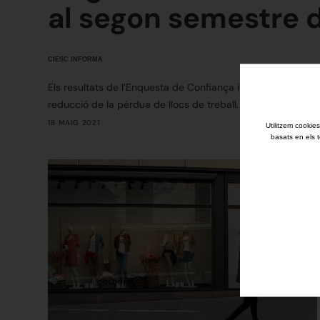
al segon semestre d
CIESC INFORMA
Els resultats de l’Enquesta de Confiança i Clima Empresari
reducció de la pèrdua de llocs de treball.
18 MAIG 2021
Utilitzem cookies
basats en els t