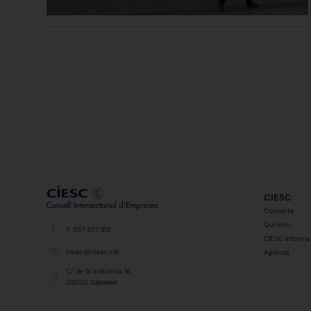
CIESC
Contacte
Qui som
T. 937 457 812
CIESC Informa
ciesc@ciesc.cat
Agenda
C/ de la Indústria, 16
08202 Sabadell