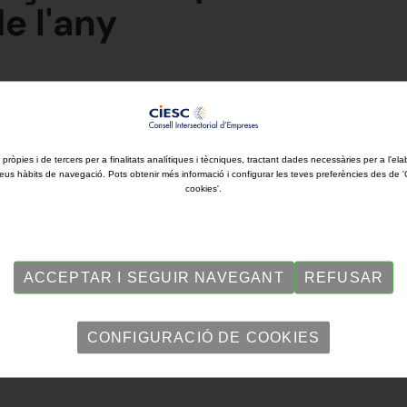
e l'any
al constata un augment de les expectatives optimistes dels empresaris
 pròpies i de tercers per a finalitats analítiques i tècniques, tractant dades necessàries per a l'ela
eus hàbits de navegació. Pots obtenir més informació i configurar les teves preferències des de 
cookies'.
ACCEPTAR I SEGUIR NAVEGANT
REFUSAR
CONFIGURACIÓ DE COOKIES