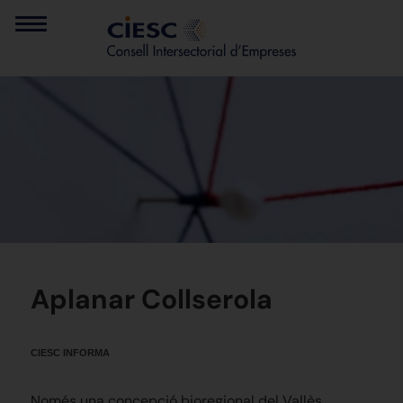
Aplanar Collserola
CIESC INFORMA
Només una concepció bioregional del Vallès