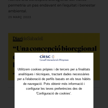
permetria un pas endavant en l'equitat i benestar
ambiental.
25 MARÇ 2023
Utilitzem cookies pròpies i de tercers per a finalitats
analítiques i tècniques, tractant dades necessàries
per a l'elaboració de perfils basats en els teus hàbits
de navegació. Pots obtenir més informació i
configurar les teves preferències des de
'Configuració de cookies'.