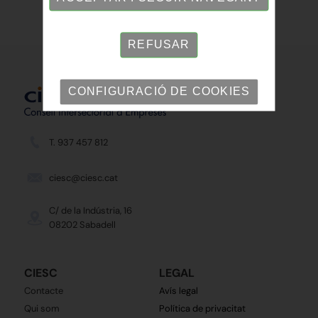
REFUSAR
CONFIGURACIÓ DE COOKIES
T. 937 457 812
ciesc@ciesc.cat
C/ de la Indústria, 16
08202 Sabadell
CIESC
LEGAL
Contacte
Avís legal
Qui som
Política de privacitat