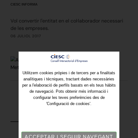
CIESC INFORMA
Vol convertir l'entitat en el col·laborador necessari
de les empreses.
06 JULIOL 2017
Utilitzem cookies pròpies i de tercers per a finalitats
analítiques i tècniques, tractant dades necessàries
per a l'elaboració de perfils basats en els teus hàbits
de navegació. Pots obtenir més informació i
configurar les teves preferències des de
'Configuració de cookies'.
TORNAR
ACCEPTAR I SEGUIR NAVEGANT