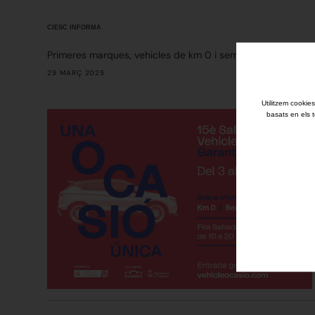
CIESC INFORMA
Primeres marques, vehicles de km 0 i seminous. Amb distint
29 MARÇ 2025
Utilitzem cookies
basats en els t