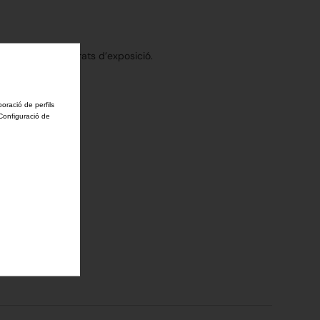
.500 metres quadrats d’exposició.
boració de perfils
'Configuració de