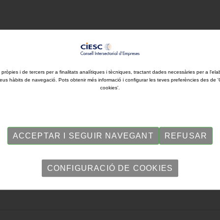
iu ambiental i garantia. Grans ofertes, grans oportunitats. Més de 3
 pròpies i de tercers per a finalitats analítiques i tècniques, tractant dades necessàries per a l'ela
eus hàbits de navegació. Pots obtenir més informació i configurar les teves preferències des de 
cookies'.
ACCEPTAR I SEGUIR NAVEGANT
REFUSAR
CONFIGURACIÓ DE COOKIES