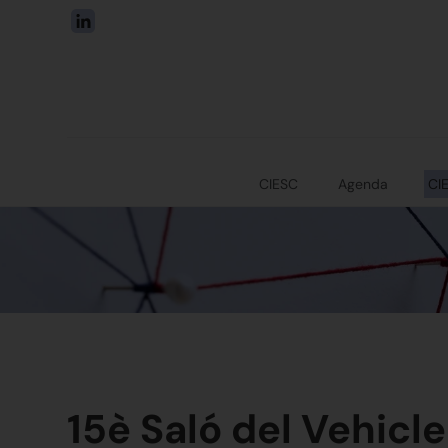
CIESC
Agenda
CI
15è Saló del Vehicl