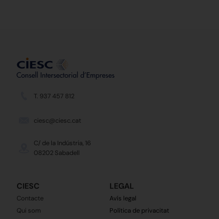
T. 937 457 812
ciesc@ciesc.cat
C/ de la Indústria, 16
08202 Sabadell
CIESC
LEGAL
Contacte
Avís legal
Qui som
Política de privacitat