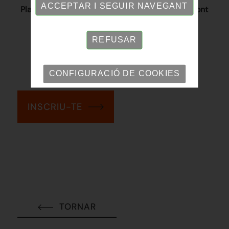
ACCEPTAR I SEGUIR NAVEGANT
Places limitades -
Lloc:
Plaça Miquel Crusafont
de Sabade
ll
REFUSAR
INSCRIU-T'HI
CONFIGURACIÓ DE COOKIES
INSCRIU-TE
TORNAR