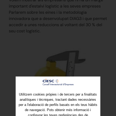
important d'estalvi logístic a les seves empreses
Parlarem sobre les eines i la metodologia
innovadora que a desenvolupat DIAG3 i que permet
accedir a unes reduccions al voltant del 30 % del
seu cost logístic.
Utilitzem cookies pròpies i de tercers per a finalitats
analítiques i tècniques, tractant dades necessàries
per a l'elaboració de perfils basats en els teus hàbits
de navegació. Pots obtenir més informació i
configurar les teves preferències des de