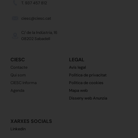
T. 937 457 812
ciesc@ciesc.cat
C/ de la Indústria, 16
08202 Sabadell
CIESC
LEGAL
Contacte
Avís legal
Qui som
Política de privacitat
CIESC Informa
Política de cookies
Agenda
Mapa web
Disseny web Anunzia
XARXES SOCIALS
Linkedin